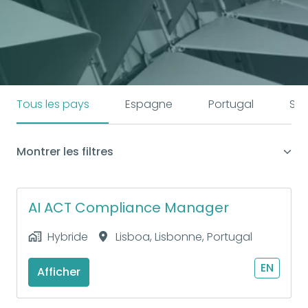
Tous les pays
Espagne
Portugal
Sui
Montrer les filtres
AI ACT Compliance Manager
Hybride
Lisboa
,
Lisbonne
,
Portugal
EN
Afficher