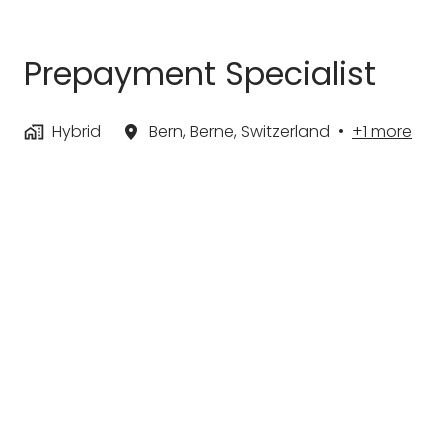
Prepayment Specialist
Hybrid
Bern
,
Berne
,
Switzerland
•
+1 more