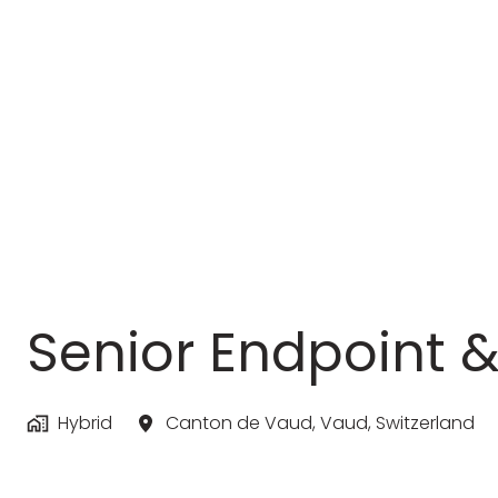
Skip
to
content
Senior Endpoint &
Hybrid
Canton de Vaud
,
Vaud
,
Switzerland