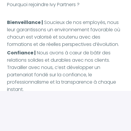
Pourquoi rejoindre Ivy Partners ?
Bienveillance |
Soucieux de nos employés, nous
leur garantissons un environnement favorable où
chacun est valorisé et soutenu avec des
formations et de réelles perspectives d’évolution.
Confiance |
Nous avons à cœur de bâtir des
relations solides et durables avec nos clients.
Travailler avec nous, c’est développer un
partenariat fondé sur la confiance, le
professionnalisme et la transparence à chaque
instant.
Innovation |
Nous garantissons une
transformation numérique efficace grâce à
l’innovation technologique couplée à la créativité.
Responsabilité |
La collectivité est à la base de
tout ce que nous entreprenons, et nous prenons